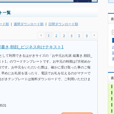
ト一覧
書
ード順
|
週間ダウンロード順
|
日間ダウンロード順
1
2
3
4
5
6
縦書き,朝顔_ビジネス向けテキスト1
として利用できるはがきサイズの「お中元お礼状 縦書き,朝顔_
スト1」のワードテンプレートです。お中元の時期は7月初めか
的です。お中元をいただいた際は、確かに受け取った事のご報
く早めにお礼状を送ったり、電話でお礼を伝えるのがマナーで
書
はがきテンプレートは無料ダウンロードで、ご利用いただけま
4531