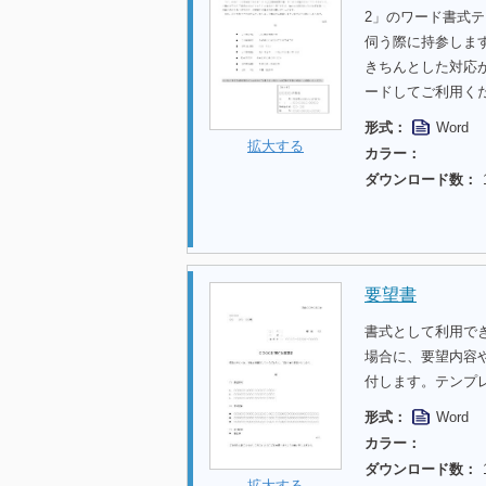
2」のワード書式
伺う際に持参しま
きちんとした対応
ードしてご利用く
形式：
Word
拡大する
カラー：
ダウンロード数：
要望書
書式として利用で
場合に、要望内容
付します。テンプ
形式：
Word
カラー：
ダウンロード数：
拡大する