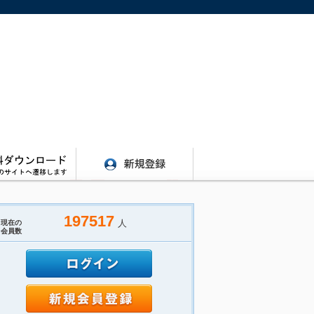
197517
人
現在の
会員数