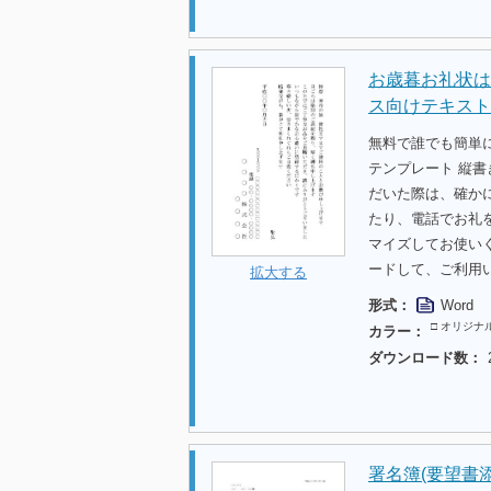
お歳暮お礼状はが
ス向けテキスト
無料で誰でも簡単
テンプレート 縦書
だいた際は、確か
たり、電話でお礼
マイズしてお使い
ードして、ご利用
拡大する
形式：
Word
□ オリジナ
カラー：
ダウンロード数：
署名簿(要望書添