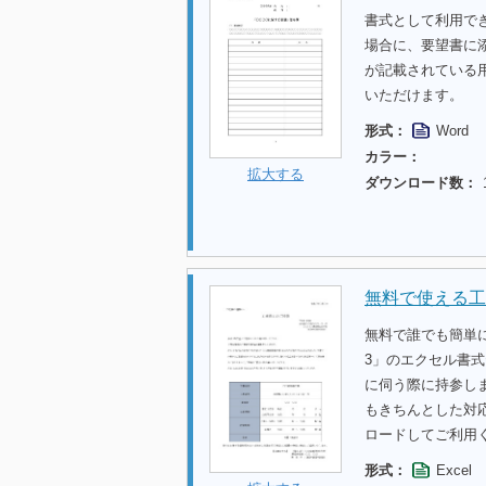
書式として利用で
場合に、要望書に
が記載されている
いただけます。
形式：
Word
カラー：
拡大する
ダウンロード数：
無料で使える工
無料で誰でも簡単
3」のエクセル書
に伺う際に持参し
もきちんとした対
ロードしてご利用
形式：
Excel