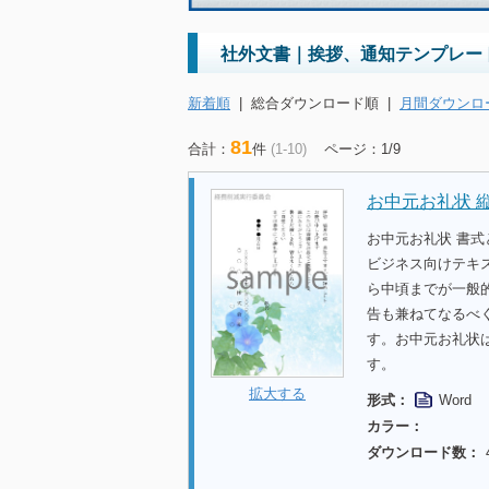
社外文書｜挨拶、通知テンプレー
新着順
|
総合ダウンロード順
|
月間ダウンロ
81
合計：
件
(1-10)
ページ：1/9
お中元お礼状 
お中元お礼状 書式
ビジネス向けテキ
ら中頃までが一般
告も兼ねてなるべ
す。お中元お礼状
す。
拡大する
形式：
Word
カラー：
ダウンロード数：