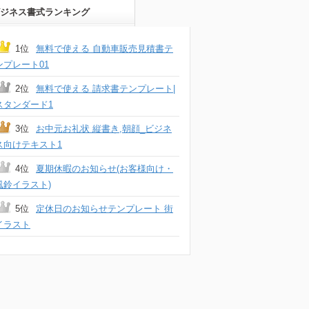
ジネス書式ランキング
1位
無料で使える 自動車販売見積書テ
ンプレート01
2位
無料で使える 請求書テンプレート|
スタンダード1
3位
お中元お礼状 縦書き,朝顔_ビジネ
ス向けテキスト1
4位
夏期休暇のお知らせ(お客様向け・
風鈴イラスト)
5位
定休日のお知らせテンプレート 街
イラスト