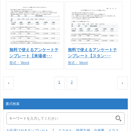
無料で使えるアンケートテ
無料で使えるアンケートテ
ンプレート【来場者･･･
ンプレート【スタン･･･
形式：
Word
形式：
Word
1
2
書式検索
お礼状はがきテンプレート
1
エクセル
挨拶文例
企画書
イラス