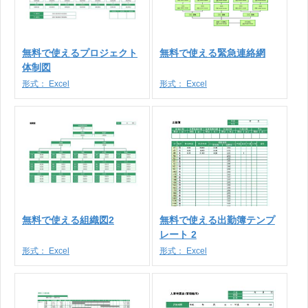
無料で使えるプロジェクト
無料で使える緊急連絡網
体制図
形式：
Excel
形式：
Excel
無料で使える組織図2
無料で使える出勤簿テンプ
レート 2
形式：
Excel
形式：
Excel