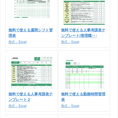
無料で使える週間シフト管
無料で使える人事考課表テ
理表
ンプレート|管理職･･･
形式：
Excel
形式：
Excel
無料で使える人事考課表テ
無料で使える勤務時間管理
ンプレート 2
表
形式：
Excel
形式：
Excel