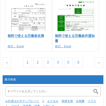
無料で使える労働者名簿
無料で使える労働条件通知
書
形式：
Excel
形式：
Excel
1
2
3
4
5
6
書式検索
お礼状はがきテンプレート
1
エクセル
挨拶文例
企画書
イラス
ト
はがき
請求書
提案
お知らせ