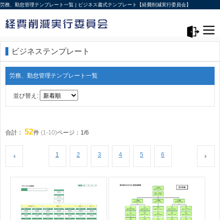
労務、勤怠管理テンプレート一覧 | ビジネス書式テンプレート【経費削減実行委員会】
メニュー>
ログアウト
ビジネステンプレート
労務、勤怠管理テンプレート一覧
並び替え:
52
合計：
件
(1-10)
ページ：1/6
1
2
3
4
5
6