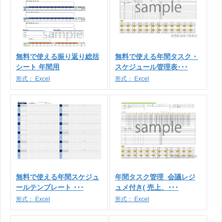
無料で使える振り返り総括
無料で使える年間タスク・
シート 年間用
スケジュール管理表･･･
形式：
Excel
形式：
Excel
無料で使える年間スケジュ
年間タスク管理_会議レジ
ールテンプレート ･･･
ュメ付き( 売上、･･･
形式：
Excel
形式：
Excel