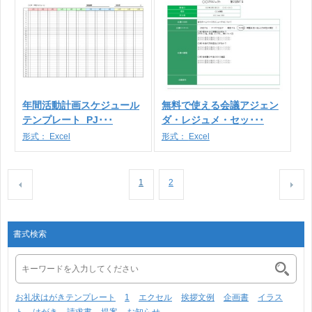
年間活動計画スケジュール
無料で使える会議アジェン
テンプレート_PJ･･･
ダ・レジュメ・セッ･･･
形式：
Excel
形式：
Excel
1
2
書式検索
お礼状はがきテンプレート
1
エクセル
挨拶文例
企画書
イラス
ト
はがき
請求書
提案
お知らせ