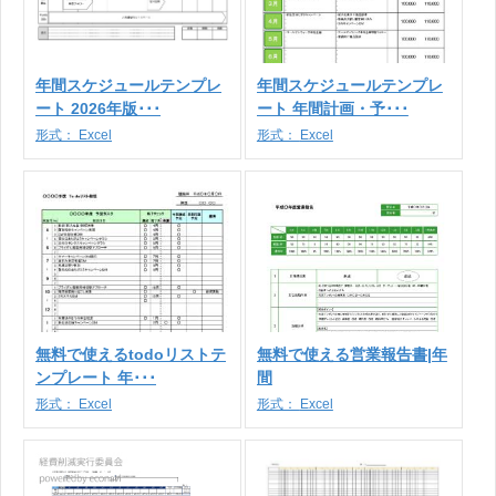
年間スケジュールテンプレ
年間スケジュールテンプレ
ート 2026年版･･･
ート 年間計画・予･･･
形式：
Excel
形式：
Excel
無料で使えるtodoリストテ
無料で使える営業報告書|年
ンプレート 年･･･
間
形式：
Excel
形式：
Excel