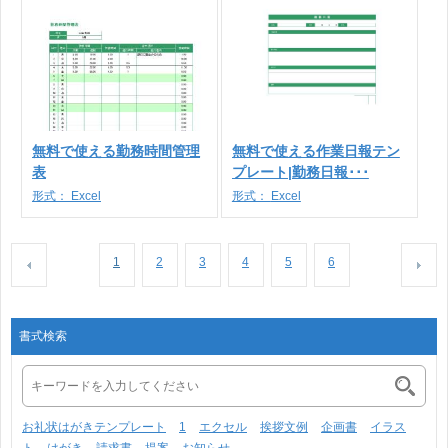
無料で使える勤務時間管理
無料で使える作業日報テン
表
プレート|勤務日報･･･
形式：
Excel
形式：
Excel
1
2
3
4
5
6
書式検索
お礼状はがきテンプレート
1
エクセル
挨拶文例
企画書
イラス
ト
はがき
請求書
提案
お知らせ