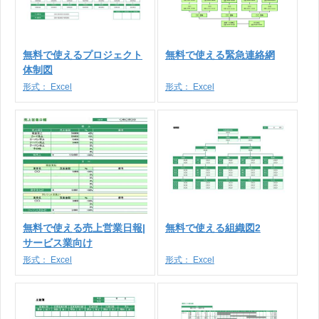
無料で使えるプロジェクト
無料で使える緊急連絡網
体制図
形式：
Excel
形式：
Excel
無料で使える売上営業日報|
無料で使える組織図2
サービス業向け
形式：
Excel
形式：
Excel