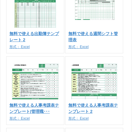
無料で使える出勤簿テンプ
無料で使える週間シフト管
レート 2
理表
形式：
Excel
形式：
Excel
無料で使える人事考課表テ
無料で使える人事考課表テ
ンプレート|管理職･･･
ンプレート 2
形式：
Excel
形式：
Excel