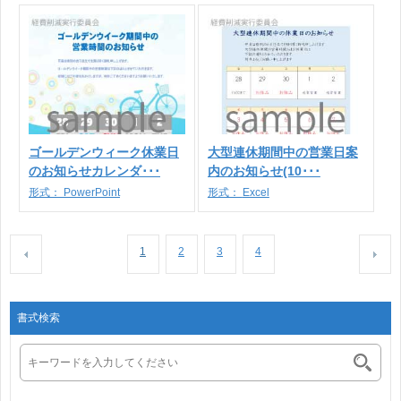
ゴールデンウィーク休業日
大型連休期間中の営業日案
のお知らせカレンダ･･･
内のお知らせ(10･･･
形式：
PowerPoint
形式：
Excel
1
2
3
4
書式検索