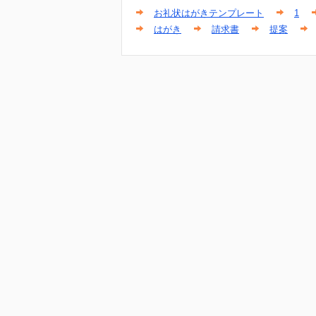
お礼状はがきテンプレート
1
はがき
請求書
提案