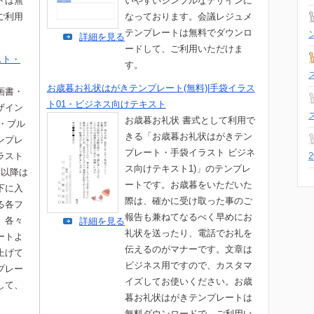
トは無
いやすいシンプルなデザインに
ご利用
なっております。会議レジュメ
テンプレートは無料でダウンロ
詳細を見る
ードして、ご利用いただけま
スト・
す。
お歳暮お礼状はがきテンプレート(無料)|手袋イラス
画書・
ト01・ビジネス向けテキスト
ザイン
お歳暮お礼状 書式として利用で
・ブル
きる「お歳暮お礼状はがきテン
ンプレ
プレート・手袋イラスト ビジネ
ラスト
ス向けテキスト1)」のテンプレ
目以降は
ートです。お歳暮をいただいた
下に入
際は、確かに受け取った事のご
る各フ
報告も兼ねてなるべく早めにお
、各々
詳細を見る
礼状を送ったり、電話でお礼を
ートよ
伝えるのがマナーです。文章は
上げて
ビジネス用ですので、カスタマ
プレー
イズしてお使いください。お歳
して、
暮お礼状はがきテンプレートは
無料ダウンロードで、ご利用い