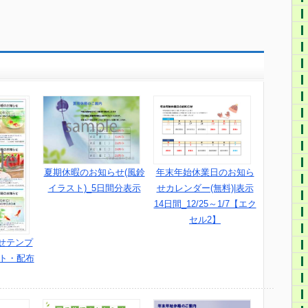
夏期休暇のお知らせ(風鈴
年末年始休業日のお知ら
イラスト)_5日間分表示
せカレンダー(無料)|表示
14日間_12/25～1/7【エク
セル2】
せテンプ
スト・配布