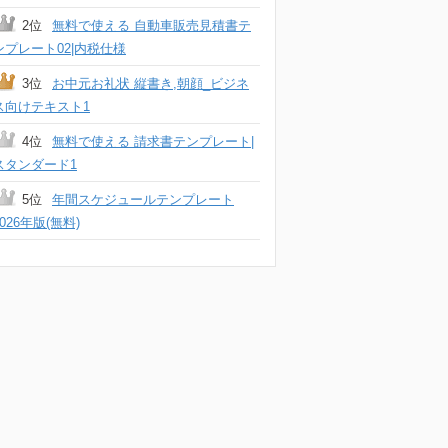
2位
無料で使える 自動車販売見積書テ
ンプレート02|内税仕様
3位
お中元お礼状 縦書き,朝顔_ビジネ
ス向けテキスト1
4位
無料で使える 請求書テンプレート|
スタンダード1
5位
年間スケジュールテンプレート
2026年版(無料)