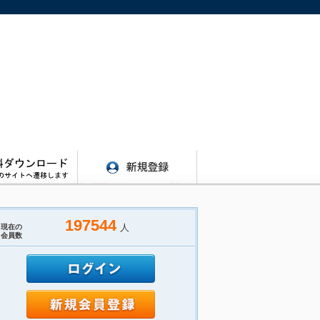
197544
人
現在の
会員数