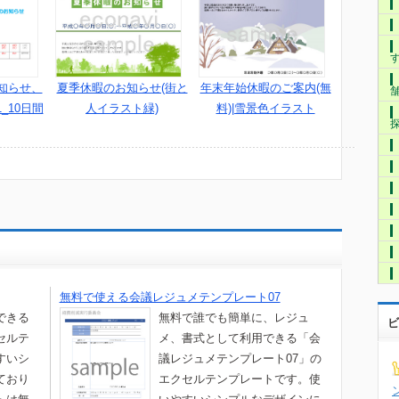
知らせ、
夏季休暇のお知らせ(街と
年末年始休暇のご案内(無
_10日間
人イラスト緑)
料)|雪景色イラスト
無料で使える会議レジュメテンプレート07
できる
無料で誰でも簡単に、レジュ
ビ
セルテ
メ、書式として利用できる「会
すいシ
議レジュメテンプレート07」の
ており
エクセルテンプレートです。使