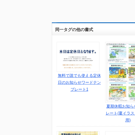
同一タグの他の書式
無料で誰でも使える定休
日のお知らせワードテン
プレート1
夏期休暇お知ら
レート(夏イラ
用)