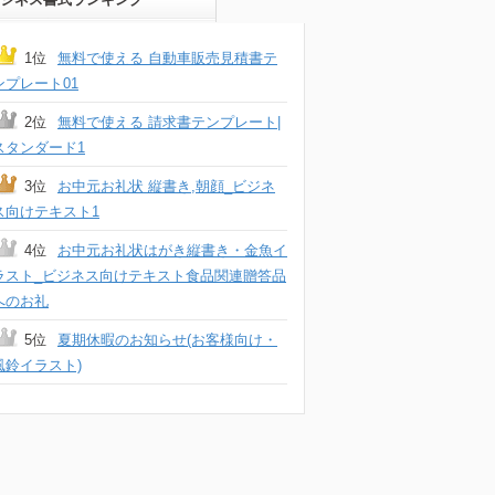
1位
無料で使える 自動車販売見積書テ
ンプレート01
2位
無料で使える 請求書テンプレート|
スタンダード1
3位
お中元お礼状 縦書き,朝顔_ビジネ
ス向けテキスト1
4位
お中元お礼状はがき縦書き・金魚イ
ラスト_ビジネス向けテキスト食品関連贈答品
へのお礼
5位
夏期休暇のお知らせ(お客様向け・
風鈴イラスト)