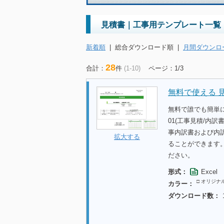
見積書｜工事用テンプレート一覧
新着順
|
総合ダウンロード順
|
月間ダウンロ
28
合計：
件
(1-10)
ページ：1/3
無料で使える 
無料で誰でも簡単
01(工事見積/内
事内訳書および内
拡大する
ることができます
ださい。
形式：
Excel
□ オリジナ
カラー：
ダウンロード数：