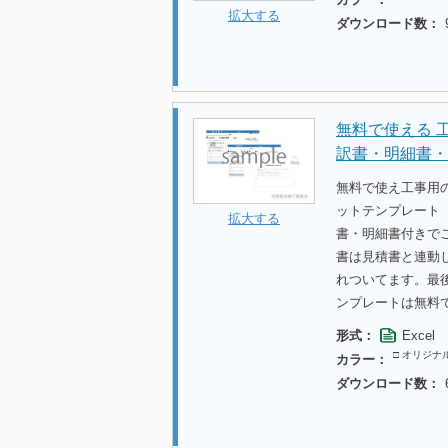
拡大する
ダウンロード数：
無料で使える 
訳書・明細書・
無料で使え工事用
ットテンプレート【
拡大する
書・明細書付きで
書は見積書と連動
れついてます。最
ンプレートは無料
形式：
Excel
□ オリジナ
カラー：
ダウンロード数：