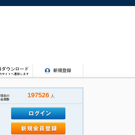
197526
人
現在の
会員数