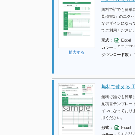
無料で誰でも簡単
見積書1」のエク
なデザインになっ
てご利用ください
形式：
Excel
□ オリジナ
カラー：
拡大する
ダウンロード数：
無料で使える 
無料で誰でも簡単
見積書テンプレー
インになっており
用ください。
形式：
Excel
□ オリジナ
カラー：