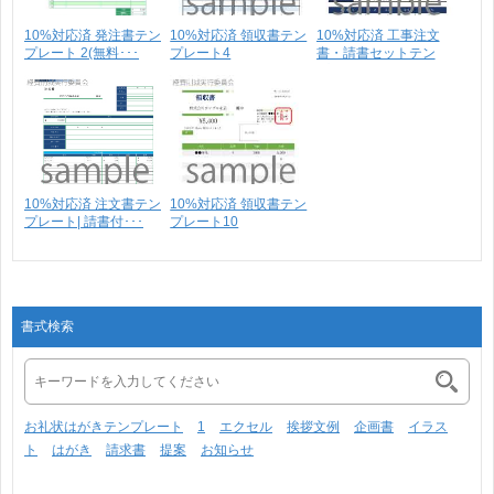
10%対応済 発注書テン
10%対応済 領収書テン
10%対応済 工事注文
プレート 2(無料･･･
プレート4
書・請書セットテン
プ･･･
10%対応済 注文書テン
10%対応済 領収書テン
プレート| 請書付･･･
プレート10
書式検索
お礼状はがきテンプレート
1
エクセル
挨拶文例
企画書
イラス
ト
はがき
請求書
提案
お知らせ