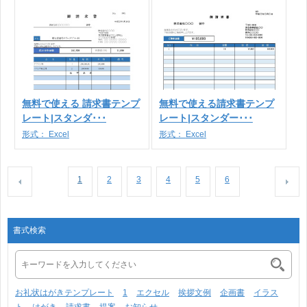
無料で使える 請求書テンプ
無料で使える請求書テンプ
レート|スタンダ･･･
レート|スタンダー･･･
形式：
Excel
形式：
Excel
1
2
3
4
5
6
書式検索
お礼状はがきテンプレート
1
エクセル
挨拶文例
企画書
イラス
ト
はがき
請求書
提案
お知らせ