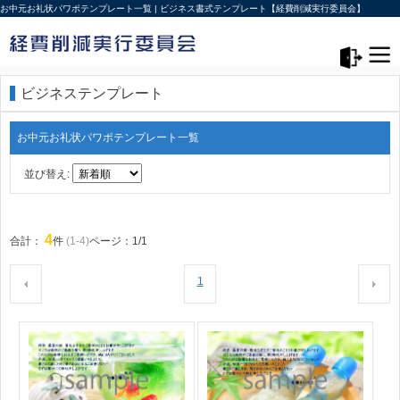
お中元お礼状パワポテンプレート一覧 | ビジネス書式テンプレート【経費削減実行委員会】
メニュー>
ログアウト
ビジネステンプレート
お中元お礼状パワポテンプレート一覧
並び替え:
4
合計：
件
(1-4)
ページ：1/1
1