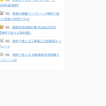
2026年版(無料)
2位
業務引継書テンプレート(無料で誰
でも簡単に利用できる)
3位
建物賃貸借契約書 民法改正対応
【無料で使える契約書】
4位
無料で使える工事着工の挨拶状テン
プレート
5位
無料で使える 自動車販売見積書テ
ンプレート01