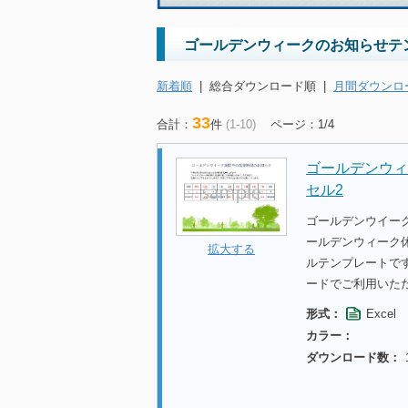
ゴールデンウィークのお知らせテ
新着順
|
総合ダウンロード順
|
月間ダウンロ
33
合計：
件
(1-10)
ページ：1/4
ゴールデンウィ
セル2
ゴールデンウイー
ールデンウィーク休
拡大する
ルテンプレートで
ードでご利用いた
形式：
Excel
カラー：
ダウンロード数：