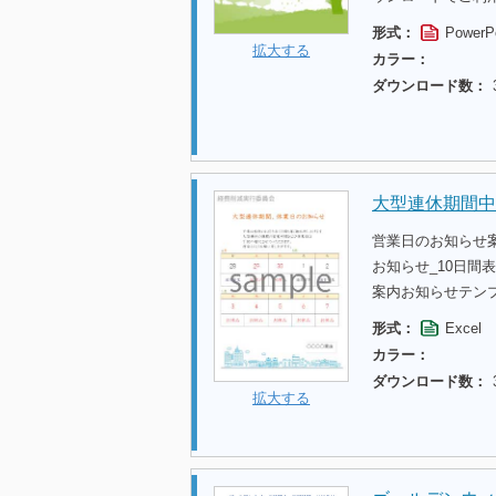
形式：
PowerP
拡大する
カラー：
ダウンロード数：
大型連休期間中
営業日のお知らせ
お知らせ_10日間
案内お知らせテン
形式：
Excel
カラー：
ダウンロード数：
拡大する