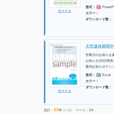
形式：
PowerP
拡大する
カラー：
ダウンロード数：
大型連休期間中
営業日のお知らせ
お知らせ(10日間
案内お知らせテン
形式：
Excel
カラー：
ダウンロード数：
拡大する
33
合計：
件
(1-10)
ページ：1/4