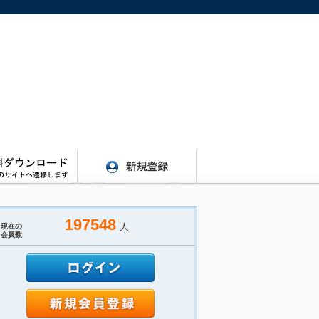
197548
人
現在の
会員数