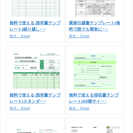
無料で使える 請求書テンプ
業務引継書テンプレート(無
レート|繰り越し･･･
料で誰でも簡単に･･･
形式：
Excel
形式：
Excel
無料で使える 請求書テンプ
無料で使える領収書テンプ
レート|スタンダ･･･
レート|A5横サイ･･･
形式：
Excel
形式：
Excel