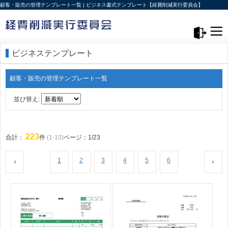
顧客・販売の管理テンプレート一覧 | ビジネス書式テンプレート【経費削減実行委員会】
メニュー>
ログアウト
ビジネステンプレート
顧客・販売の管理テンプレート一覧
並び替え:
223
合計：
件
(1-10)
ページ：1/23
1
2
3
4
5
6