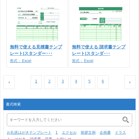
無料で使える見積書テンプ
無料で使える 請求書テンプ
レート|スタンダー･･･
レート|スタンダ･･･
形式：
Excel
形式：
Excel
1
2
3
4
5
6
書式検索
お礼状はがきテンプレート
1
エクセル
挨拶文例
企画書
イラス
ト
はがき
請求書
提案
お知らせ