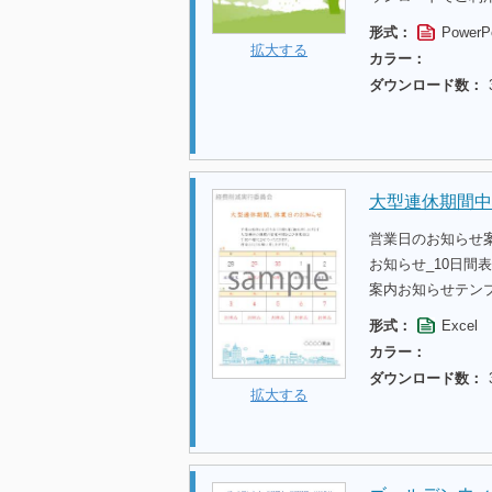
形式：
PowerP
拡大する
カラー：
ダウンロード数：
大型連休期間中
営業日のお知らせ
お知らせ_10日間
案内お知らせテン
形式：
Excel
カラー：
ダウンロード数：
拡大する