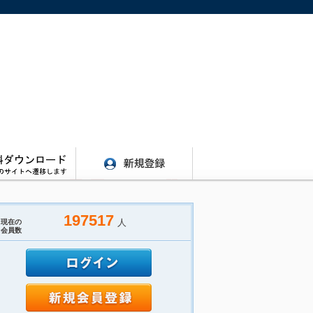
197517
人
現在の
会員数