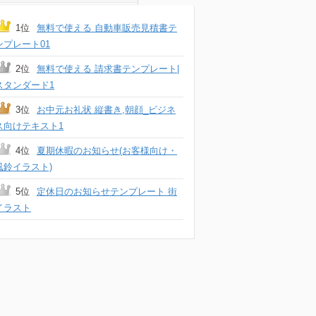
1位
無料で使える 自動車販売見積書テ
ンプレート01
2位
無料で使える 請求書テンプレート|
スタンダード1
3位
お中元お礼状 縦書き,朝顔_ビジネ
ス向けテキスト1
4位
夏期休暇のお知らせ(お客様向け・
風鈴イラスト)
5位
定休日のお知らせテンプレート 街
イラスト