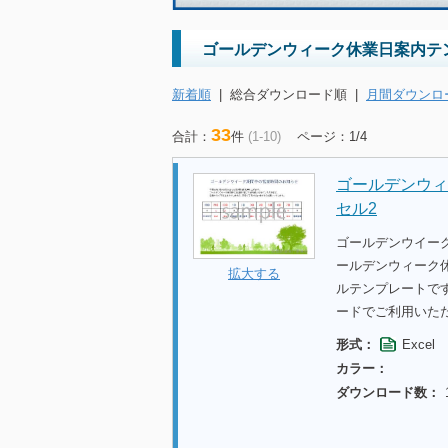
ゴールデンウィーク休業日案内テ
新着順
|
総合ダウンロード順
|
月間ダウンロ
33
合計：
件
(1-10)
ページ：1/4
ゴールデンウィ
セル2
ゴールデンウイー
ールデンウィーク休
拡大する
ルテンプレートで
ードでご利用いた
形式：
Excel
カラー：
ダウンロード数：