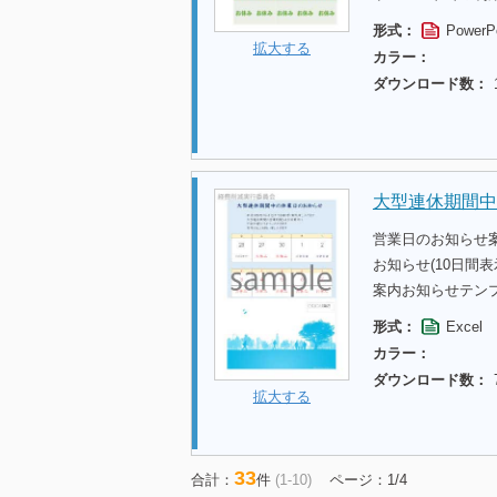
形式：
PowerP
拡大する
カラー：
ダウンロード数：
大型連休期間中
営業日のお知らせ
お知らせ(10日間
案内お知らせテン
形式：
Excel
カラー：
ダウンロード数：
拡大する
33
合計：
件
(1-10)
ページ：1/4