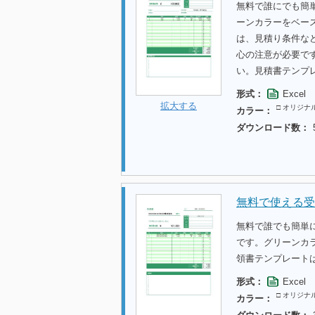
無料で誰にでも簡
ーンカラーをベー
は、見積り条件な
心の注意が必要で
い。見積書テンプ
形式：
Excel
拡大する
□ オリジナ
カラー：
ダウンロード数：
無料で使える受
無料で誰でも簡単
です。グリーンカ
領書テンプレート
形式：
Excel
□ オリジナ
カラー：