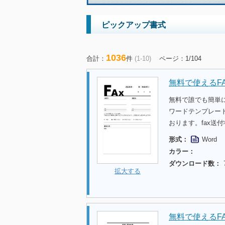
ピックアップ書式
1036
合計：
件
(1-10)
ページ：1/104
無料で使えるF
無料で誰でも簡単
ワードテンプレー
おります。fax送
形式：
Word
カラー：
ダウンロード数：
拡大する
無料で使えるF