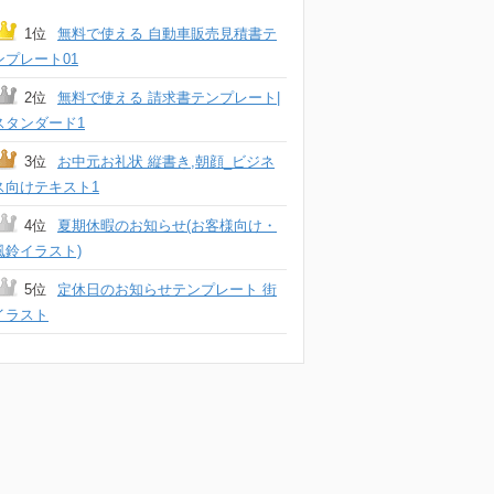
1位
無料で使える 自動車販売見積書テ
ンプレート01
2位
無料で使える 請求書テンプレート|
スタンダード1
3位
お中元お礼状 縦書き,朝顔_ビジネ
ス向けテキスト1
4位
夏期休暇のお知らせ(お客様向け・
風鈴イラスト)
5位
定休日のお知らせテンプレート 街
イラスト