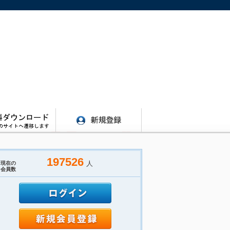
197526
人
現在の
会員数