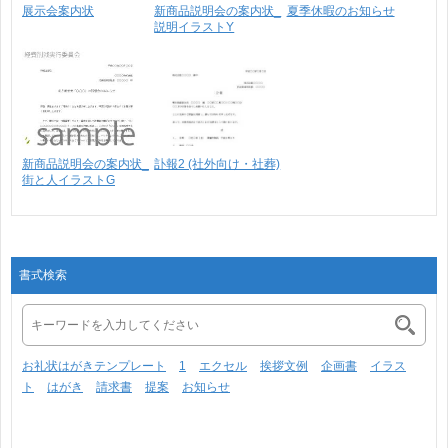
展示会案内状
新商品説明会の案内状_
夏季休暇のお知らせ
説明イラストY
新商品説明会の案内状_
訃報2 (社外向け・社葬)
街と人イラストG
書式検索
お礼状はがきテンプレート
1
エクセル
挨拶文例
企画書
イラス
ト
はがき
請求書
提案
お知らせ