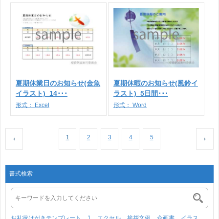
夏期休業日のお知らせ(金魚
夏期休暇のお知らせ(風鈴イ
イラスト)_14･･･
ラスト)_5日間･･･
形式：
Excel
形式：
Word
1
2
3
4
5
書式検索
お礼状はがきテンプレート
1
エクセル
挨拶文例
企画書
イラス