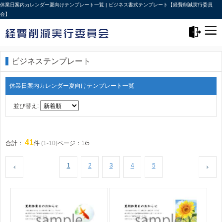
休業日案内カレンダー夏向けテンプレート一覧 | ビジネス書式テンプレート【経費削減実行委員
会】
メニュー>
ログアウト
ビジネステンプレート
休業日案内カレンダー夏向けテンプレート一覧
並び替え:
41
合計：
件
(1-10)
ページ：1/5
1
2
3
4
5