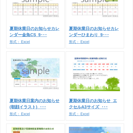
夏期休業日のお知らせカレ
夏期休業日のお知らせカレ
ンダー金魚CS_9･･･
ンダーひまわり_9･･･
形式：
Excel
形式：
Excel
夏期休業日案内のお知らせ
夏期休業日のお知らせ_エ
(朝顔イラスト)_･･･
クセルA3サイズ_･･･
形式：
Excel
形式：
Excel