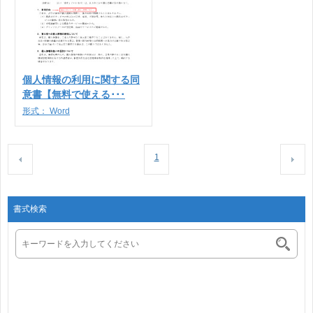
個人情報の利用に関する同
意書【無料で使える･･･
形式：
Word
1
書式検索