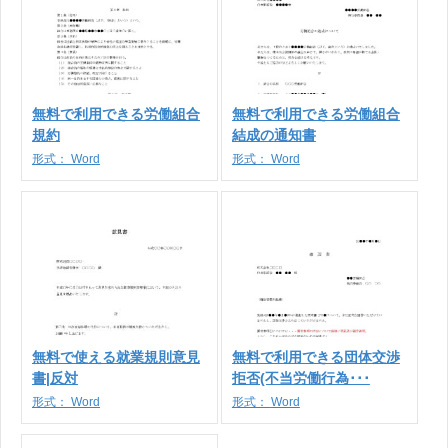
無料で利用できる労働組合
無料で利用できる労働組合
規約
結成の通知書
形式：
Word
形式：
Word
無料で使える就業規則意見
無料で利用できる団体交渉
書|反対
拒否(不当労働行為･･･
形式：
Word
形式：
Word