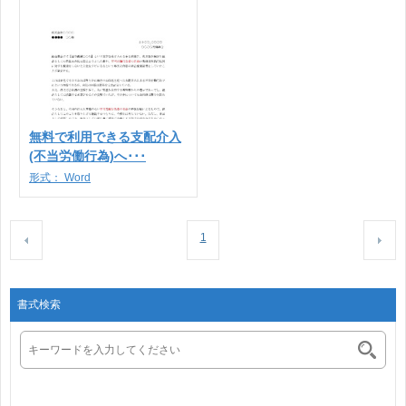
無料で利用できる支配介入
(不当労働行為)へ･･･
形式：
Word
1
書式検索