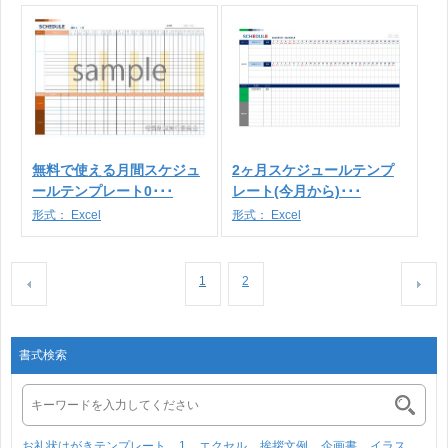
無料で使える月間スケジュ
2ヶ月スケジュールテンプ
ールテンプレート0･･･
レート(今月から)･･･
形式：
Excel
形式：
Excel
1
2
書式検索
お礼状はがきテンプレート
1
エクセル
挨拶文例
企画書
イラス