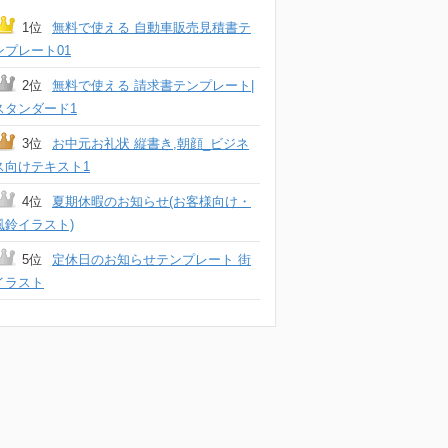
1位
無料で使える 自動車販売見積書テ
ンプレート01
2位
無料で使える 請求書テンプレート|
スタンダード1
3位
お中元お礼状 縦書き,朝顔_ビジネ
ス向けテキスト1
4位
夏期休暇のお知らせ(お客様向け・
風鈴イラスト)
5位
定休日のお知らせテンプレート 街
イラスト