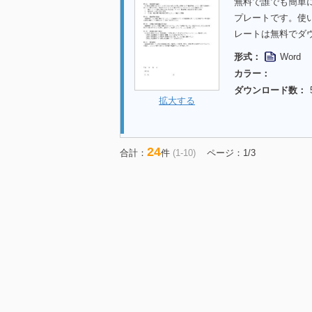
無料で誰でも簡単
プレートです。使
レートは無料でダ
形式：
Word
カラー：
ダウンロード数：
拡大する
24
合計：
件
(1-10)
ページ：1/3