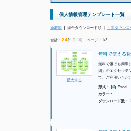
個人情報管理テンプレート一覧
新着順
|
総合ダウンロード順
|
月間ダウンロ
24
合計：
件
(1-10)
ページ：1/3
無料で使える緊
無料で誰でも簡単
網」のエクセルテ
て、ご利用いただ
拡大する
形式：
Excel
カラー：
ダウンロード数：