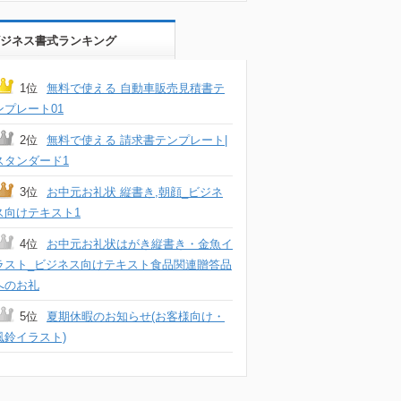
ジネス書式ランキング
1位
無料で使える 自動車販売見積書テ
ンプレート01
2位
無料で使える 請求書テンプレート|
スタンダード1
3位
お中元お礼状 縦書き,朝顔_ビジネ
ス向けテキスト1
4位
お中元お礼状はがき縦書き・金魚イ
ラスト_ビジネス向けテキスト食品関連贈答品
へのお礼
5位
夏期休暇のお知らせ(お客様向け・
風鈴イラスト)