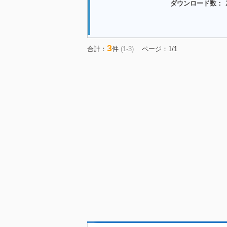
ダウンロード数：
3
合計：
件
(1-3)
ページ：1/1