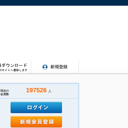
197526
人
現在の
会員数