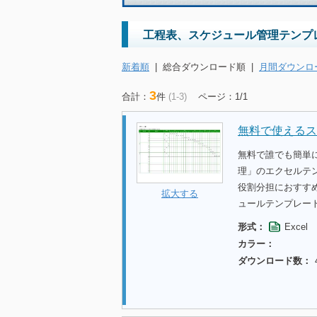
工程表、スケジュール管理テンプ
新着順
|
総合ダウンロード順
|
月間ダウンロ
3
合計：
件
(1-3)
ページ：1/1
無料で使えるス
無料で誰でも簡単
理」のエクセルテ
役割分担におすす
拡大する
ュールテンプレー
形式：
Excel
カラー：
ダウンロード数：