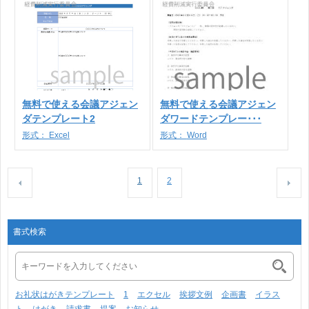
無料で使える会議アジェン
無料で使える会議アジェン
ダテンプレート2
ダワードテンプレー･･･
形式：
Excel
形式：
Word
1
2
書式検索
お礼状はがきテンプレート
1
エクセル
挨拶文例
企画書
イラス
ト
はがき
請求書
提案
お知らせ