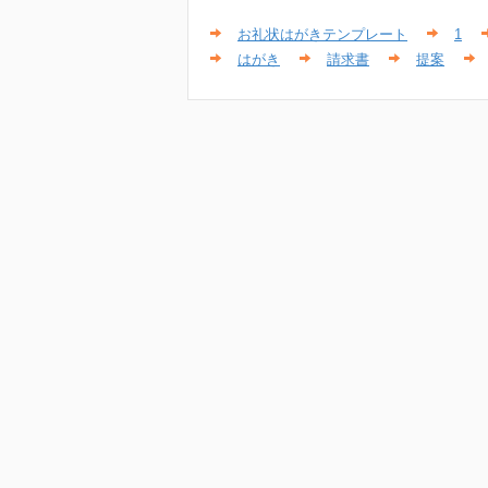
お礼状はがきテンプレート
1
はがき
請求書
提案