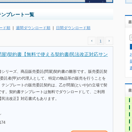
テンプレート一覧
書
ード順
|
週間ダウンロード順
|
日間ダウンロード順
1
問屋)契約書【無料で使える契約書/民法改正対応サン
書シリーズ、商品販売委託(問屋)契約書の雛形です。販売委託契
が委託者(甲)の代理人として、特定の物品等の販売を行うことを
。テンプレートの販売委託契約は、乙が問屋(といや)の立場で契
書
です。契約書テンプレートは無料でダウンロードして、ご利用
【民法改正】対応書式もあります。
ル
174