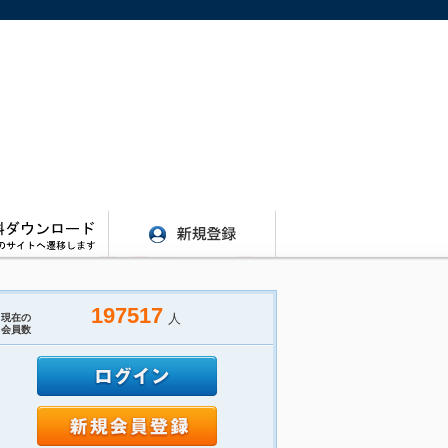
197517
人
現在の
会員数