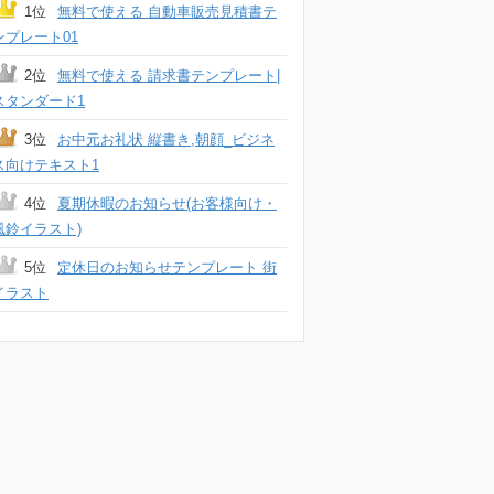
1位
無料で使える 自動車販売見積書テ
ンプレート01
2位
無料で使える 請求書テンプレート|
スタンダード1
3位
お中元お礼状 縦書き,朝顔_ビジネ
ス向けテキスト1
4位
夏期休暇のお知らせ(お客様向け・
風鈴イラスト)
5位
定休日のお知らせテンプレート 街
イラスト