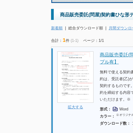
商品販売委託(問屋)契約書ひな形
新着順
|
総合ダウンロード順
|
月間ダウンロ
1
合計：
件
(1-1)
ページ：1/1
商品販売委託(
プル有】
無料で使える契約
約は、受託者(乙)
契約するものです
約を締結する内容
いただけます。※
拡大する
形式：
Word
□ オリジナ
カラー：
ダウンロード数：