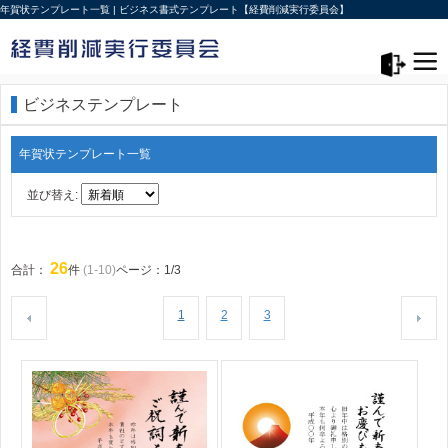
年賀状テンプレート一覧 | ビジネス書式テンプレート【経費削減実行委員会】
メニュー>
ログアウト
ビジネステンプレート
年賀状テンプレート一覧
並び替え:
26
合計：
件
(1-10)
ページ：1/3
1
2
3