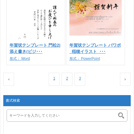
年賀状テンプレート 門松2|
年賀状テンプレート パワポ
添え書き(ビジ･･･
_稲穂イラスト_･･･
形式：
Word
形式：
PowerPoint
1
2
3
書式検索