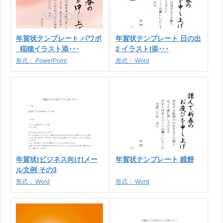
年賀状テンプレート パワポ
年賀状テンプレート 日の出
_稲穂イラスト添･･･
2 イラスト|添･･･
形式：
PowerPoint
形式：
Word
年賀状(ビジネス向け)メー
年賀状テンプレート 鏡餅
ル文例 その3
形式：
Word
形式：
Word