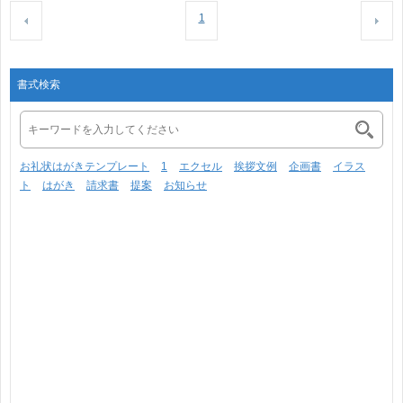
1
書式検索
お礼状はがきテンプレート
1
エクセル
挨拶文例
企画書
イラス
ト
はがき
請求書
提案
お知らせ