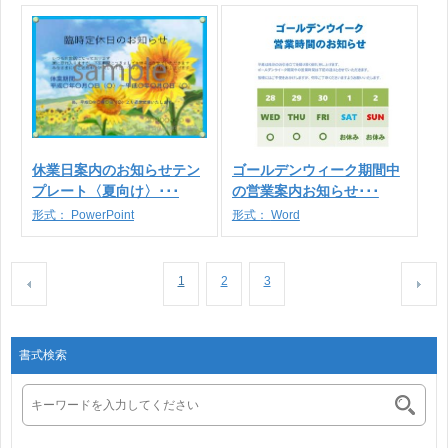
休業日案内のお知らせテン
ゴールデンウィーク期間中
プレート〈夏向け〉･･･
の営業案内お知らせ･･･
形式：
PowerPoint
形式：
Word
1
2
3
書式検索