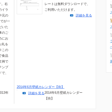
す。右
レートは無料ダウンロードで、
のイラ
ご利用いただけます。
中元の
詳細を見る
までが一
だいた
事のご
めにお
お礼を
※この
で食品
文例で
テンプ
ドで、
2014年6月壁紙カレンダー【街】
013年
2014年6月壁紙カレンダー
詳細を見る
【街】