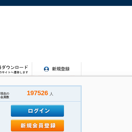
197526
人
現在の
会員数