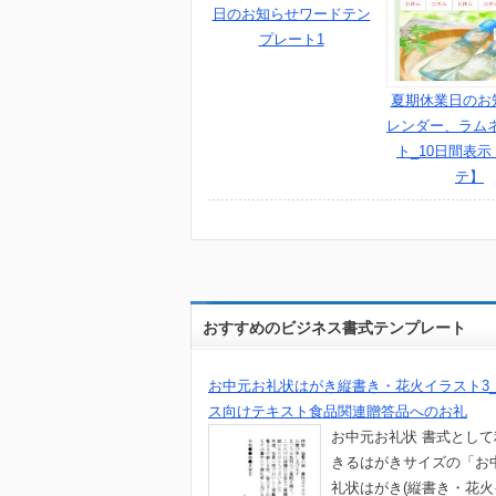
日のお知らせワードテン
プレート1
夏期休業日のお
レンダー、ラム
ト_10日間表示
テ】
おすすめのビジネス書式テンプレート
お中元お礼状はがき縦書き・花火イラスト3
ス向けテキスト食品関連贈答品へのお礼
お中元お礼状 書式とし
きるはがきサイズの「お
礼状はがき(縦書き・花