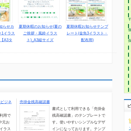
知らせカ
夏期休暇のお知らせ(夏の
夏期休暇お知らせテンプ
ネ1イラス
ご挨拶・風鈴イラス
レート(金魚3イラスト・
 【A3タ
ト)_A3縦サイズ
配布用)
_ビジネ
売掛金残高確認書
ビ
書式として利用できる「売掛金
て利用で
残高確認書」のテンプレートで
中元お
す。使いやすいシンプルなデザ
火イラス
インになっております。テンプ