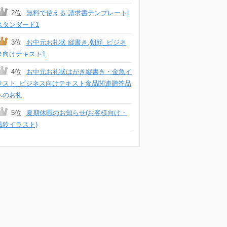
2位
無料で使える 請求書テンプレート|
スタンダード1
3位
お中元お礼状 縦書き,朝顔_ビジネ
ス向けテキスト1
4位
お中元お礼状はがき縦書き・金魚イ
ラスト_ビジネス向けテキスト食品関連贈答品
へのお礼
5位
夏期休暇のお知らせ(お客様向け・
風鈴イラスト)