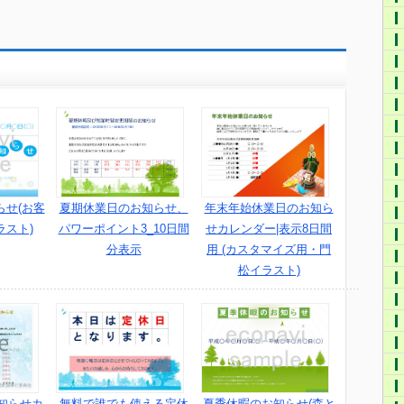
らせ(お客
夏期休業日のお知らせ、
年末年始休業日のお知ら
ラスト)
パワーポイント3_10日間
せカレンダー|表示8日間
分表示
用 (カスタマイズ用・門
松イラスト)
知らせカ
夏季休暇のお知らせ(森と
無料で誰でも使える定休