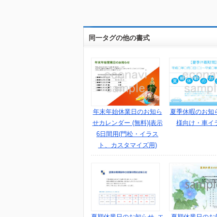
同一タグの他の書式
年末年始休業日のお知ら
夏季休暇のお知
せカレンダー (無料)|表示
様向け・車イ
6日間用(門松・イラス
ト、カスタマイズ用)
夏期休業日のお知らせ_エ
夏期休業日のお