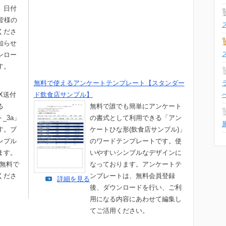
。日付
皆様の
くださ
知らせ
ンロー
す。
無料で使えるアンケートテンプレート【スタンダー
X送付
ド飲食店サンプル】
る
無料で誰でも簡単にアンケート
_3a」
の書式として利用できる「アン
す。ブ
ケートひな形(飲食店サンプル)」
ンプル
のワードテンプレートです。使
ます。
いやすいシンプルなデザインに
は無料で
なっております。アンケートテ
くださ
ンプレートは、無料会員登録
詳細を見る
後、ダウンロードを行い、ご利
用になる内容にあわせて編集し
てご活用ください。