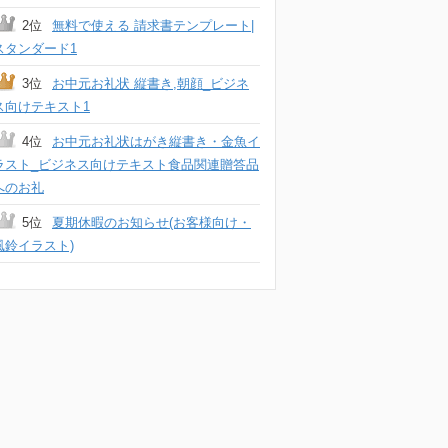
2位
無料で使える 請求書テンプレート|
スタンダード1
3位
お中元お礼状 縦書き,朝顔_ビジネ
ス向けテキスト1
4位
お中元お礼状はがき縦書き・金魚イ
ラスト_ビジネス向けテキスト食品関連贈答品
へのお礼
5位
夏期休暇のお知らせ(お客様向け・
風鈴イラスト)