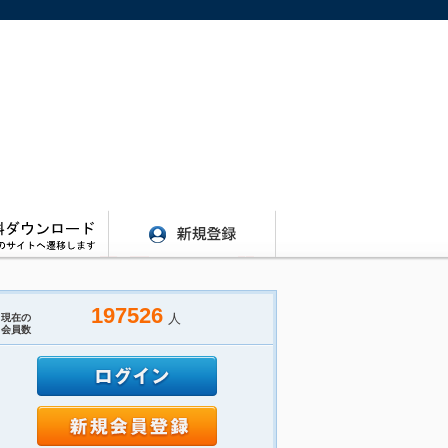
197526
人
現在の
会員数