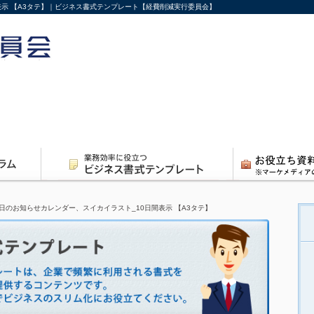
表示 【A3タテ】｜ビジネス書式テンプレート【経費削減実行委員会】
日のお知らせカレンダー、スイカイラスト_10日間表示 【A3タテ】