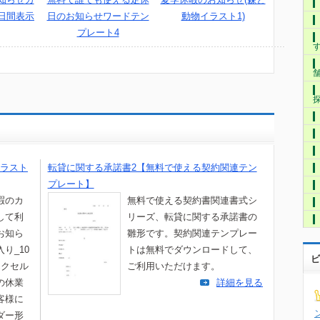
日間表示
動物イラスト1)
日のお知らせワードテン
プレート4
ラスト
転貸に関する承諾書2【無料で使える契約関連テン
プレート】
暇のカ
無料で使える契約書関連書式シ
して利
リーズ、転貸に関する承諾書の
お知ら
雛形です。契約関連テンプレー
り_10
トは無料でダウンロードして、
ビ
エクセル
ご利用いただけます。
の休業
詳細を見る
客様に
ダー形