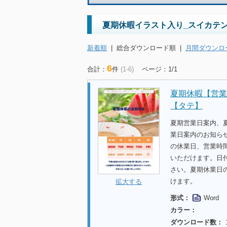
夏期休暇イラスト入り_スイカテ
新着順
|
総合ダウンロード順
|
月間ダウンロ
6
合計：
件
(1-6)
ページ：1/1
夏期休暇【営業
【タテ】
夏期営業日案内、
業日案内のお知らせ
の休業日、営業時
いただけます。日
さい。夏期休業日
けます。
拡大する
形式：
Word
カラー：
ダウンロード数：