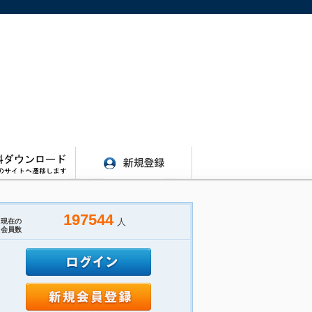
197544
人
現在の
会員数