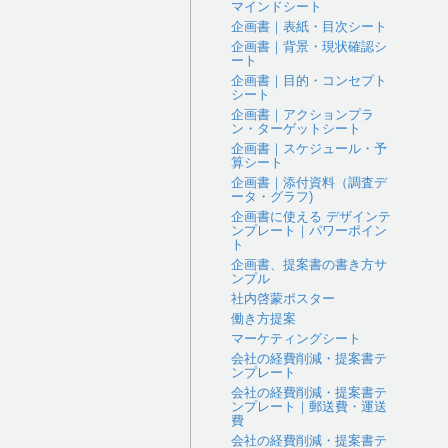
マインドシート
企画書｜表紙・目次シート
企画書｜背景・現状確認シ
ート
企画書｜目的・コンセプト
シート
企画書｜アクションプラ
ン・ターゲットシート
企画書｜スケジュール・予
算シート
企画書｜添付資料（調査デ
ータ・グラフ)
企画書に使える デザインテ
ンプレート｜パワーポイン
ト
企画書、提案書の書き方サ
ンプル
社内啓蒙ポスター
働き方提案
マーケティングシート
会社の経費削減・提案書テ
ンプレート
会社の経費削減・提案書テ
ンプレート｜郵送費・運送
費
会社の経費削減・提案書テ