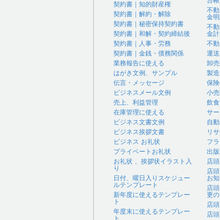
台帳
契約書｜知的財産権
不動
契約書｜解約・解除
金明
契約書｜秘密保持契約書
不動
契約書｜和解・契約締結後
金計
契約書｜人事・労務
不動
契約書｜金銭・債務関係
運送
業務報告に使える
卸売
はがき文例、サンプル
製造
伝言・メッセージ
保険
ビジネスメール文例
小売
売上、利益管理
飲食
在庫管理に使える
サー
ビジネス文書文例
自動
ビジネス挨拶文書
リサ
ビジネス お礼状
フラ
プライベートお礼状
出版
お礼状 、挨拶状イラスト入
店頭
り
店頭
日付、曜日入りスケジュー
お知
ルテンプレート
店頭
新年度に使えるテンプレー
更の
ト
店頭
年度末に使えるテンプレー
店頭
ト