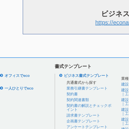
ビジネ
https://econa
書式テンプレート
オフィスでeco
ビジネス書式テンプレート
業種
共通書式から探す
建設
一人ひとりでeco
業務引継書テンプレート
建設
契約書
｜工
契約関連書類
建設
｜工
契約書の解説とチェックポ
イント
建設
｜工
請求書テンプレート
建設
企画書テンプレート
｜工
アンケートテンプレート