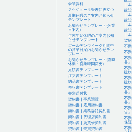
建設
会議資料
｜工
スケジュール管理に役立つ
建設
｜工
夏期休暇のご案内お知らせ
テンプレート
建設
｜工
お知らせテンプレート(休業
日案内)
建設
｜工
年末年始休暇のご案内お知
らせテンプレート
契約
ゴールデンウイーク期間中
不動
の営業日案内お知らせテン
不動
プレート
不動
お知らせテンプレート(臨時
書」
休業・営業時間変更)
不動
見積書テンプレート
建物
注文書テンプレート
不動
納品書テンプレート
建物
領収書テンプレート
不動
書」
書類送付状
不動
契約書｜事業譲渡
書」
契約書｜雇用契約書
不動
契約書｜業務委託契約書
借」
契約書｜代理店契約書
不動
保証
契約書｜賃貸借契約書
不動
契約書｜売買契約書