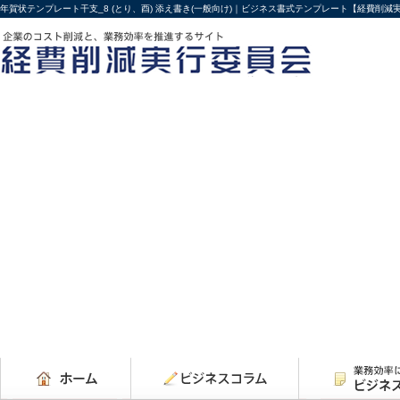
年賀状テンプレート干支_8 (とり、酉) 添え書き(一般向け)｜ビジネス書式テンプレート【経費削減