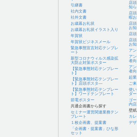
店頭
引継書
知ら
社内文書
店頭
社外文書
暇お
お歳暮お礼状
店頭
お知
お歳暮お礼状イラスト入り
店頭
年賀状
店頭
年賀状ビジネスメール
お知
緊急事態宣言対応テンプレ
アン
ート
アン
新型コロナウィルス感染拡
者向
大防止対策ポスター
アン
【緊急事態対応テンプレー
者向
ト】
起業
【緊急事態対応テンプレー
ト】店頭ポスタ―
ご来
【緊急事態対応テンプレー
使い
ト】ワードテンプレート
ダー
節電ポスター
ゴー
内店
共通企画書から探す
壁紙
セミナー運営関連業務テン
プレート
カレ
１枚企画書、提案書
デザ
「企画書・提案書」ひな形
セット