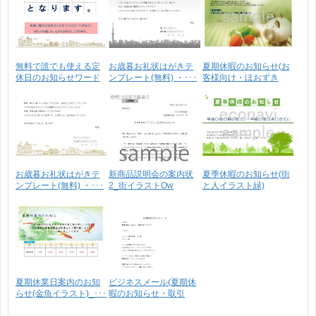
無料で誰でも使える定
お歳暮お礼状はがきテ
夏期休暇のお知らせ(お
休日のお知らせワード
ンプレート(無料) ・･･･
客様向け・ほおずき
テ･･･
イ･･･
お歳暮お礼状はがきテ
新商品説明会の案内状
夏季休暇のお知らせ(街
ンプレート(無料) ・･･･
2_街イラストOw
と人イラスト緑)
夏期休業日案内のお知
ビジネスメール(夏期休
らせ(金魚イラスト)_･･･
暇のお知らせ・取引
先･･･