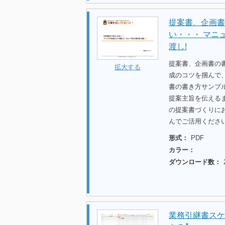
提案書、企画書
い・・・ マニ
渡し!
提案書、企画書の
拡大する
成のコツを掴んで、
書の書き方サンプ
提案主旨を伝える
の提案書づくりに
んでご活用くださ
形式：
PDF
カラー：
ダウンロード数：
業務引継書スケ