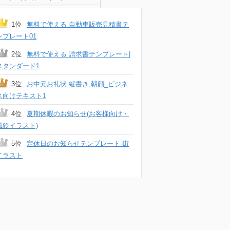
1位
無料で使える 自動車販売見積書テ
ンプレート01
2位
無料で使える 請求書テンプレート|
スタンダード1
3位
お中元お礼状 縦書き,朝顔_ビジネ
ス向けテキスト1
4位
夏期休暇のお知らせ(お客様向け・
風鈴イラスト)
5位
定休日のお知らせテンプレート 街
イラスト