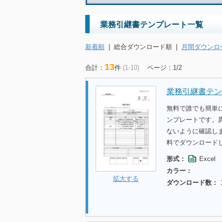
業務引継書テンプレート一覧
新着順
|
総合ダウンロード順
|
月間ダウンロ
13
合計：
件
(1-10)
ページ：1/2
業務引継書テン
無料で誰でも簡単
ンプレートです。
ないように確認し
料でダウンロード
形式：
Excel
カラー：
拡大する
ダウンロード数：