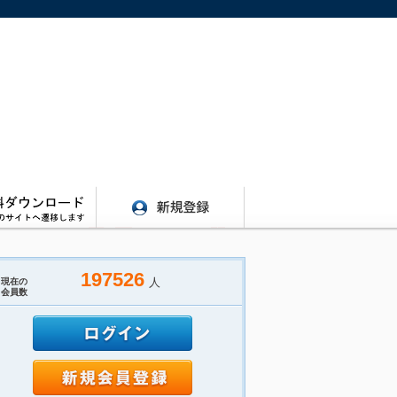
197526
人
現在の
会員数