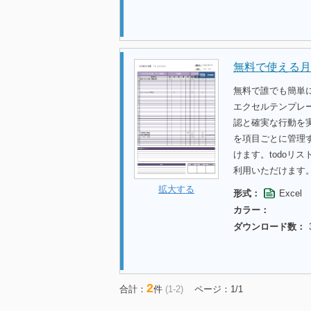
無料で使える月
無料で誰でも簡単に
エクセルテンプレ
認と確実な行動を
を項目ごとに管理
けます。todoリ
利用いただけます
拡大する
形式：
Excel
カラー：
ダウンロード数：
2
合計：
件
(1-2)
ページ：1/1