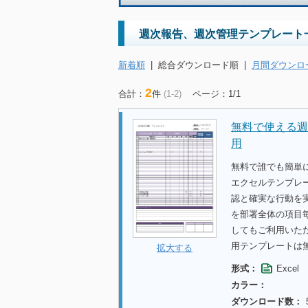
週次報告、週次管理テンプレート
新着順
|
総合ダウンロード順
|
月間ダウンロ
2
合計：
件
(1-2)
ページ：1/1
無料で使える週
用
無料で誰でも簡単に
エクセルテンプレ
認と確実な行動を
を部署全体の項目
してもご利用いただ
用テンプレートは
拡大する
形式：
Excel
カラー：
ダウンロード数：