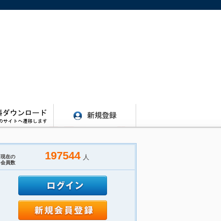
197544
人
現在の
会員数