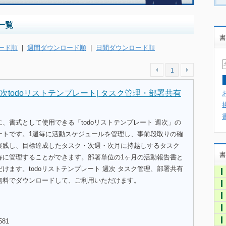
一覧
書
ード順
|
週間ダウンロード順
|
日間ダウンロード順
1
次todoリストテンプレート| タスク管理・部署共有
、書式として使用できる「todoリストテンプレート 週次」の
ートです。1週毎に活動スケジュールを管理し、事前段取りの確
実践し、目標達成したタスク・次週・次月に持越しするタスク
書
毎に管理することができます。部署単位の1ヶ月の活動報告書と
けます。todoリストテンプレート 週次 タスク管理、部署共有
無料でダウンロードして、ご利用いただけます。
581