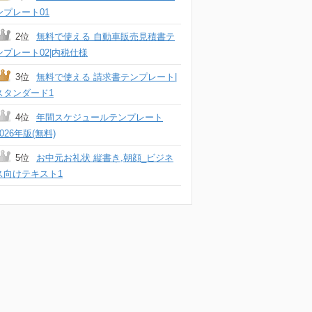
ンプレート01
2位
無料で使える 自動車販売見積書テ
ンプレート02|内税仕様
3位
無料で使える 請求書テンプレート|
スタンダード1
4位
年間スケジュールテンプレート
2026年版(無料)
5位
お中元お礼状 縦書き,朝顔_ビジネ
ス向けテキスト1