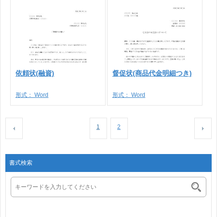
依頼状(融資)
督促状(商品代金明細つき)
形式：
Word
形式：
Word
1
2
書式検索