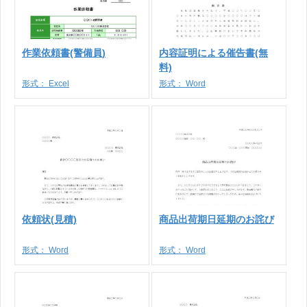
作業依頼書(警備員)
内容証明による催告書(無
料)
形式：
Excel
形式：
Word
依頼状(見積)
商品出荷期日延期のお詫び
形式：
Word
形式：
Word