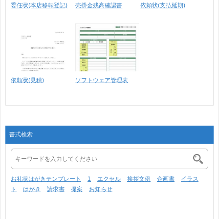
委任状(本店移転登記)
売掛金残高確認書
依頼状(支払延期)
依頼状(見積)
ソフトウェア管理表
書式検索
お礼状はがきテンプレート
1
エクセル
挨拶文例
企画書
イラス
ト
はがき
請求書
提案
お知らせ