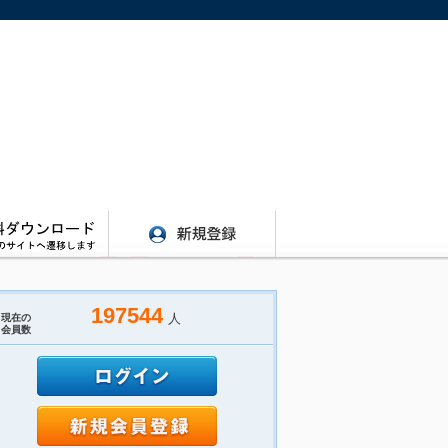
197544
人
現在の
会員数