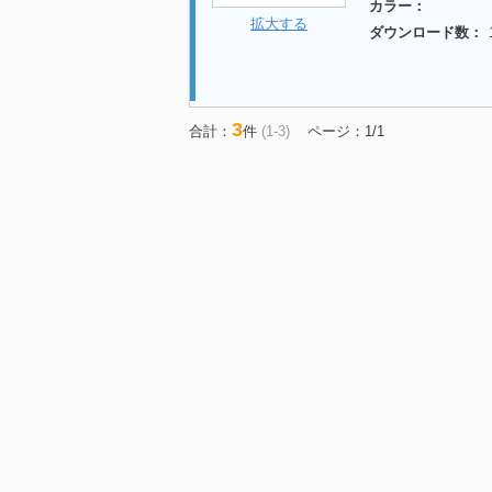
カラー：
拡大する
ダウンロード数：
3
合計：
件
(1-3)
ページ：1/1