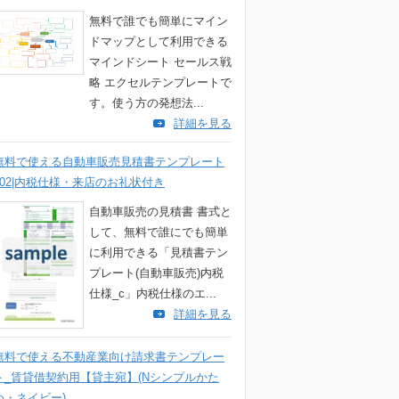
無料で誰でも簡単にマイン
ドマップとして利用できる
マインドシート セールス戦
略 エクセルテンプレートで
す。使う方の発想法...
詳細を見る
無料で使える自動車販売見積書テンプレート
002|内税仕様・来店のお礼状付き
自動車販売の見積書 書式と
して、無料で誰にでも簡単
に利用できる「見積書テン
プレート(自動車販売)内税
仕様_c」内税仕様のエ...
詳細を見る
無料で使える不動産業向け請求書テンプレー
ト_賃貸借契約用【貸主宛】(Nシンプルかた
め・ネイビー)