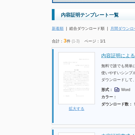
内容証明テンプレート一覧
新着順
|
総合ダウンロード順
|
月間ダウンロ
3
合計：
件
(1-3)
ページ：1/1
内容証明による
無料で誰でも簡単
使いやすいシンプ
ダウンロードして
形式：
Word
カラー：
ダウンロード数：
拡大する