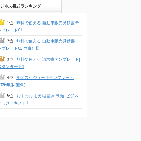
ジネス書式ランキング
1位
無料で使える 自動車販売見積書テ
ンプレート01
2位
無料で使える 自動車販売見積書テ
ンプレート02|内税仕様
3位
無料で使える 請求書テンプレート|
スタンダード1
4位
年間スケジュールテンプレート
2026年版(無料)
5位
お中元お礼状 縦書き,朝顔_ビジネ
ス向けテキスト1