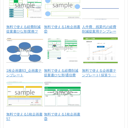
無料で使える経費削減
無料で使える1枚企画書
人件費、残業代の経費
提案書ひな形|業務フ
㉛
削減提案用テンプレー
ロ･･･
ト
1枚企画書63_企画書テ
無料で使える経費削減
無料で使える企画書テ
ンプレート
提案書ひな形|通信費
ンプレート| 採算ラ･･･
無料で使える1枚企画書
無料で使える1枚企画書
57
㉕