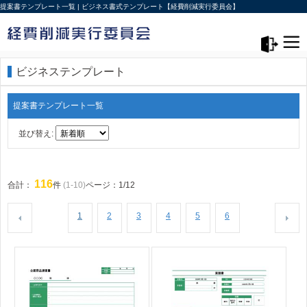
提案書テンプレート一覧 | ビジネス書式テンプレート【経費削減実行委員会】
メニュー>
ログアウト
ビジネステンプレート
提案書テンプレート一覧
並び替え:
116
合計：
件
(1-10)
ページ：1/12
1
2
3
4
5
6