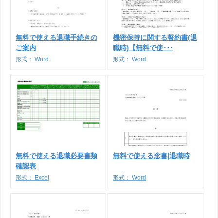
無料で使える退職手続きの
機密保持に関する誓約書(退
ご案内
職時)【無料で使･･･
形式：
Word
形式：
Word
無料で使える退職必要書類
無料で使える念書|退職時
確認表
形式：
Excel
形式：
Word