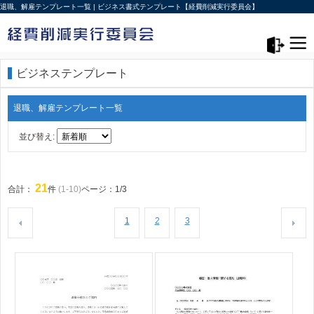
退職、解雇テンプレート一覧 | ビジネス書式テンプレート【経費削減実行委員会】
メニュー>
ログアウト
ビジネステンプレート
退職、解雇テンプレート一覧
並び替え:
21
合計：
件
(1-10)
ページ：1/3
1
2
3