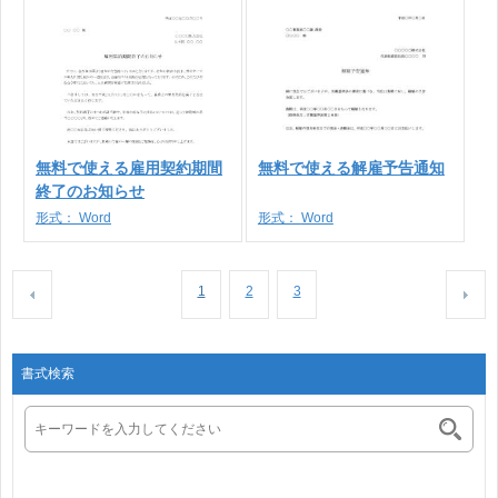
無料で使える雇用契約期間
無料で使える解雇予告通知
終了のお知らせ
形式：
Word
形式：
Word
1
2
3
書式検索