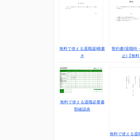
無料で使える退職届|横書
誓約書(退職時
き
止)【無料
無料で使える退職必要書
類確認表
無料で使える退