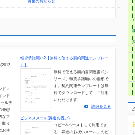
募集のお知らせ
転貸承諾願い2【無料で使える契約関連テンプレー
2013
ト】
無料で使える契約書関連書式シ
リーズ、転貸承諾願いの雛形で
す。契約関連テンプレートは無
ンドマ
料でダウンロードして、ご利用
インド
いただけます。
クセルテ
詳細を見る
ビ
の発想
的なフ
ビジネスメール(昇進お祝い)
。取り
コピー&ペーストして利用でき
にお使
る「昇進のお祝いメール」のビ