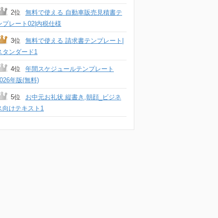
2位
無料で使える 自動車販売見積書テ
ンプレート02|内税仕様
3位
無料で使える 請求書テンプレート|
スタンダード1
4位
年間スケジュールテンプレート
2026年版(無料)
5位
お中元お礼状 縦書き,朝顔_ビジネ
ス向けテキスト1