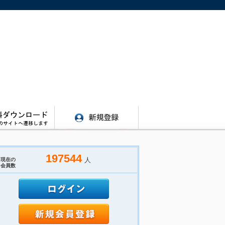
197544
人
現在の
会員数