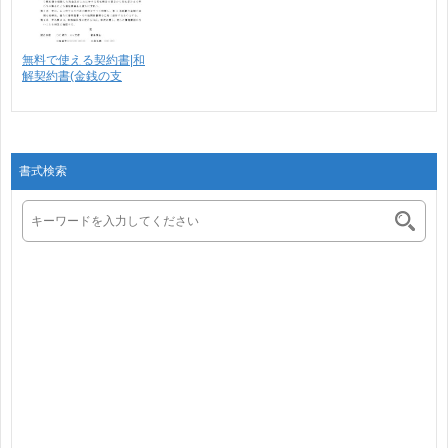
無料で使える契約書|和
解契約書(金銭の支
払･･･
書式検索