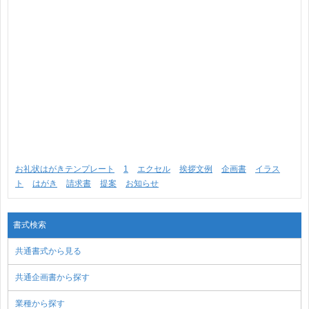
お礼状はがきテンプレート
1
エクセル
挨拶文例
企画書
イラス
ト
はがき
請求書
提案
お知らせ
書式検索
共通書式から見る
共通企画書から探す
業種から探す