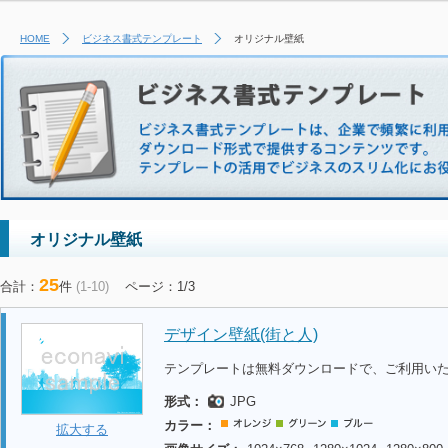
HOME
ビジネス書式テンプレート
オリジナル壁紙
オリジナル壁紙
25
合計：
件
(1-10)
ページ：1/3
デザイン壁紙(街と人)
テンプレートは無料ダウンロードで、ご利用い
形式：
JPG
カラー：
拡大する