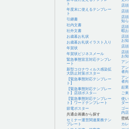
ト
店頭
年度末に使えるテンプレー
店頭
ト
店頭
引継書
知ら
社内文書
店頭
社外文書
暇お
お歳暮お礼状
店頭
お知
お歳暮お礼状イラスト入り
店頭
年賀状
店頭
年賀状ビジネスメール
お知
緊急事態宣言対応テンプレ
アン
ート
アン
新型コロナウィルス感染拡
者向
大防止対策ポスター
アン
【緊急事態対応テンプレー
者向
ト】
起業
【緊急事態対応テンプレー
ト】店頭ポスタ―
ご来
【緊急事態対応テンプレー
使い
ト】ワードテンプレート
ダー
節電ポスター
ゴー
内店
共通企画書から探す
壁紙
セミナー運営関連業務テン
プレート
カレ