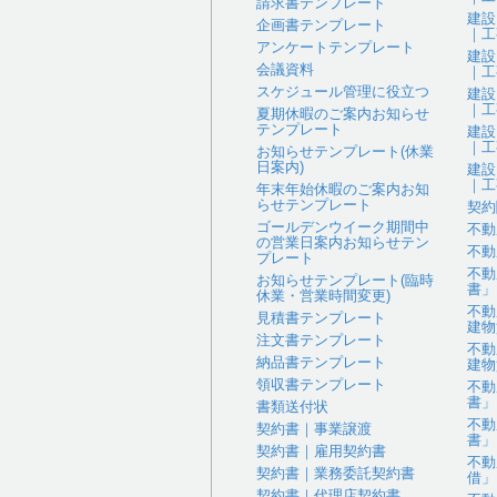
請求書テンプレート
建設
企画書テンプレート
｜工
アンケートテンプレート
建設
会議資料
｜工
スケジュール管理に役立つ
建設
｜工
夏期休暇のご案内お知らせ
テンプレート
建設
｜工
お知らせテンプレート(休業
日案内)
建設
｜工
年末年始休暇のご案内お知
らせテンプレート
契約
ゴールデンウイーク期間中
不動
の営業日案内お知らせテン
不動
プレート
不動
お知らせテンプレート(臨時
書」
休業・営業時間変更)
不動
見積書テンプレート
建物
注文書テンプレート
不動
納品書テンプレート
建物
領収書テンプレート
不動
書」
書類送付状
不動
契約書｜事業譲渡
書」
契約書｜雇用契約書
不動
契約書｜業務委託契約書
借」
契約書｜代理店契約書