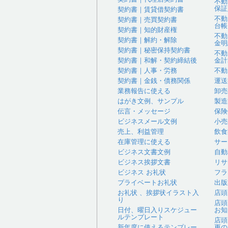
不動
保証
契約書｜賃貸借契約書
不動
契約書｜売買契約書
台帳
契約書｜知的財産権
不動
契約書｜解約・解除
金明
契約書｜秘密保持契約書
不動
契約書｜和解・契約締結後
金計
契約書｜人事・労務
不動
契約書｜金銭・債務関係
運送
業務報告に使える
卸売
はがき文例、サンプル
製造
伝言・メッセージ
保険
ビジネスメール文例
小売
売上、利益管理
飲食
在庫管理に使える
サー
ビジネス文書文例
自動
ビジネス挨拶文書
リサ
ビジネス お礼状
フラ
プライベートお礼状
出版
お礼状 、挨拶状イラスト入
店頭
り
店頭
日付、曜日入りスケジュー
お知
ルテンプレート
店頭
新年度に使えるテンプレー
更の