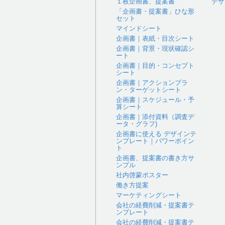
１枚企画書、提案書
デザ
「企画書・提案書」ひな形
セット
マインドシート
企画書｜表紙・目次シート
企画書｜背景・現状確認シ
ート
企画書｜目的・コンセプト
シート
企画書｜アクションプラ
ン・ターゲットシート
企画書｜スケジュール・予
算シート
企画書｜添付資料（調査デ
ータ・グラフ)
企画書に使える デザインテ
ンプレート｜パワーポイン
ト
企画書、提案書の書き方サ
ンプル
社内啓蒙ポスター
働き方提案
マーケティングシート
会社の経費削減・提案書テ
ンプレート
会社の経費削減・提案書テ