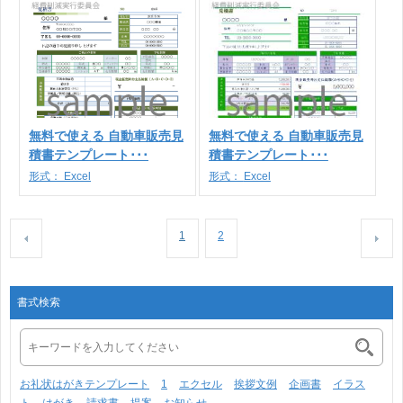
無料で使える 自動車販売見
無料で使える 自動車販売見
積書テンプレート･･･
積書テンプレート･･･
形式：
Excel
形式：
Excel
1
2
書式検索
お礼状はがきテンプレート
1
エクセル
挨拶文例
企画書
イラス
ト
はがき
請求書
提案
お知らせ