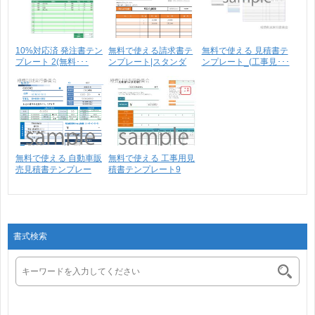
10%対応済 発注書テン
無料で使える請求書テ
無料で使える 見積書テ
プレート 2(無料･･･
ンプレート|スタンダ
ンプレート_(工事見･･･
ー･･･
無料で使える 自動車販
無料で使える 工事用見
売見積書テンプレー
積書テンプレート9
ト･･･
書式検索