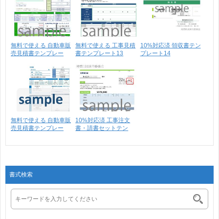
無料で使える 自動車販
無料で使える 工事見積
10%対応済 領収書テン
売見積書テンプレー
書テンプレート13
プレート14
ト･･･
無料で使える 自動車販
10%対応済 工事注文
売見積書テンプレー
書・請書セットテン
ト･･･
プ･･･
書式検索