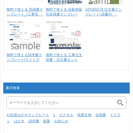
無料で使える 見積書テ
無料で使える 自動車販
10%対応済 注文書テン
ンプレート_(工事見･･･
売見積書テンプレー
プレート| 請書付･･･
ト･･･
無料で使える請求書テ
無料で使える 工事注文
ンプレート|ライトデ
請書・注文書セット
ザ･･･
テ･･･
書式検索
お礼状はがきテンプレート
1
エクセル
挨拶文例
企画書
イラス
ト
はがき
請求書
提案
お知らせ