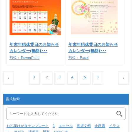
年末年始休業日のお知らせ
年末年始休業日のお知らせ
カレンダー(無料)･･･
カレンダー(無料)･･･
形式：
PowerPoint
形式：
Excel
1
2
3
4
5
6
書式検索
お礼状はがきテンプレート
1
エクセル
挨拶文例
企画書
イラス
ト
はがき
請求書
提案
お知らせ