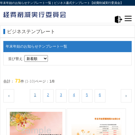
年末年始のお知らせテンプレート一覧 | ビジネス書式テンプレート【経費削減実行委員会】
メニュー>
ログアウト
ビジネステンプレート
年末年始のお知らせテンプレート一覧
並び替え:
73
合計：
件
(1-10)
ページ：1/8
1
2
3
4
5
6