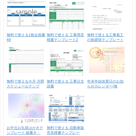
無料で使える1枚企画書
無料で使える 工事用見
無料で使える工事着工
69
積書テンプレート2
の挨拶状テンプレート
･･･
無料で使える今月 月間
無料で使える 工事注文
年末年始休業日のお知
スケジュールテンプ
請書
らせカレンダー(無
レ･･･
料)･･･
お中元お礼状はがきテ
無料で使える 自動車販
ンプレート 縦書き・
売見積書テンプレー